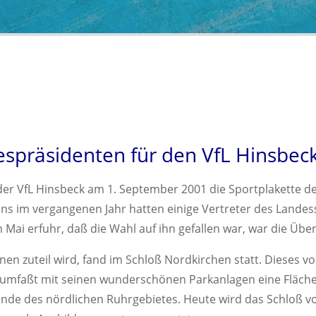
espräsidenten für den VfL Hinsbec
t der VfL Hinsbeck am 1. September 2001 die Sportplakette 
ins im vergangenen Jahr hatten einige Vertreter des Lande
Mai erfuhr, daß die Wahl auf ihn gefallen war, war die Übe
nen zuteil wird, fand im Schloß Nordkirchen statt. Dieses 
 umfaßt mit seinen wunderschönen Parkanlagen eine Fläche v
e des nördlichen Ruhrgebietes. Heute wird das Schloß von 